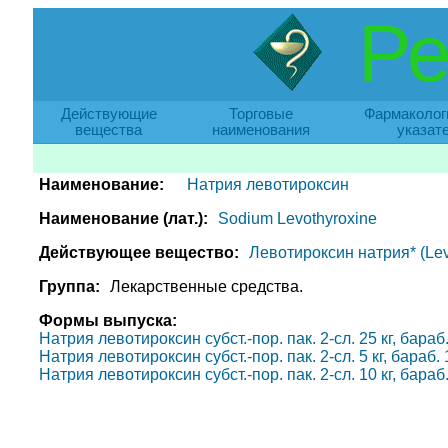
Ре
Действующие
Торговые
Фармаколог
вещества
наименования
указат
Наименование:
Натрия левотироксин
Наименование (лат.):
Sodium Levothyroxine
Действующее вещество:
Левотироксин натрия* (Lev
Группа:
Лекарственные средства.
Формы выпуска:
Натрия левотироксин субст.-пор. пак. 2-сл. 25 кг, бараб
Натрия левотироксин субст.-пор. пак. 2-сл. 5 кг, бараб.
Натрия левотироксин субст.-пор. пак. 2-сл. 10 кг, бараб