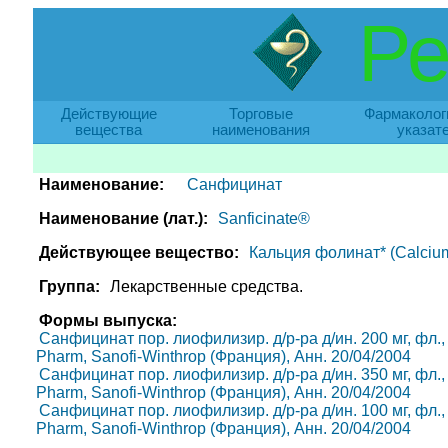
Ре
Действующие
Торговые
Фармаколог
вещества
наименования
указат
Наименование:
Санфицинат
Наименование (лат.):
Sanficinate®
Действующее вещество:
Кальция фолинат* (Calcium 
Группа:
Лекарственные средства.
Формы выпуска:
Санфицинат пор. лиофилизир. д/р-ра д/ин. 200 мг, фл., п
Pharm, Sanofi-Winthrop (Франция), Анн. 20/04/2004
Санфицинат пор. лиофилизир. д/р-ра д/ин. 350 мг, фл., п
Pharm, Sanofi-Winthrop (Франция), Анн. 20/04/2004
Санфицинат пор. лиофилизир. д/р-ра д/ин. 100 мг, фл., п
Pharm, Sanofi-Winthrop (Франция), Анн. 20/04/2004