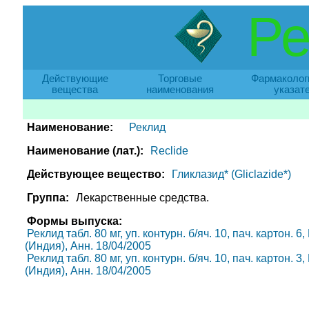
Ре
Действующие
Торговые
Фармаколог
вещества
наименования
указат
Наименование:
Реклид
Наименование (лат.):
Reclide
Действующее вещество:
Гликлазид* (Gliclazide*)
Группа:
Лекарственные средства.
Формы выпуска:
Реклид табл. 80 мг, уп. контурн. б/яч. 10, пач. картон. 6,
(Индия), Анн. 18/04/2005
Реклид табл. 80 мг, уп. контурн. б/яч. 10, пач. картон. 3,
(Индия), Анн. 18/04/2005