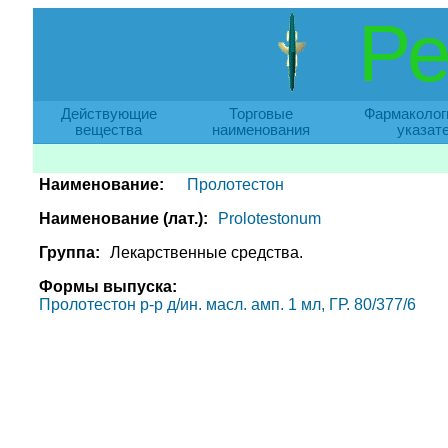
Ре
Действующие
Торговые
Фармаколог
вещества
наименования
указат
Наименование:
Пролотестон
Наименование (лат.):
Prolotestonum
Группа:
Лекарственные средства.
Формы выпуска:
Пролотестон р-р д/ин. масл. амп. 1 мл, ГР. 80/377/6