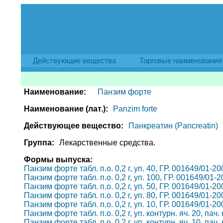
Действующие вещества
Торговые наименования
Наименование:
Панзим форте
Наименование (лат.):
Panzim forte
Действующее вещество:
Панкреатин (Pancreatin)
Группа:
Лекарственные средства.
Формы выпуска:
Панзим форте табл. п.о. 0,2 г, уп. 40, ГР. 001649/01-
Панзим форте табл. п.о. 0,2 г, уп. 100, ГР. 001649/01
Панзим форте табл. п.о. 0,2 г, уп. 50, ГР. 001649/01-
Панзим форте табл. п.о. 0,2 г, уп. 80, ГР. 001649/01-
Панзим форте табл. п.о. 0,2 г, уп. 10, ГР. 001649/01-
Панзим форте табл. п.о. 0,2 г, уп. контурн. яч. 20, па
Панзим форте табл. п.о. 0,2 г, уп. контурн. яч. 10, па