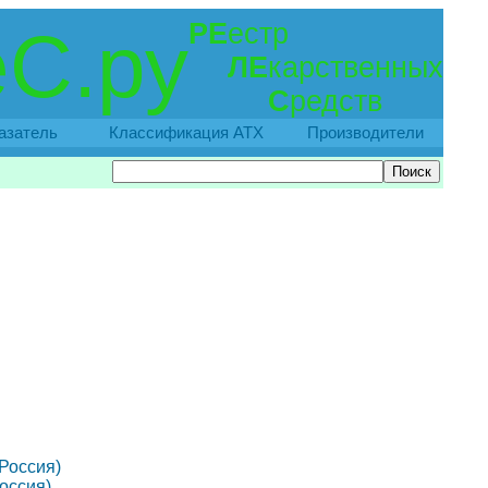
РЕ
естр
С.ру
ЛЕ
карственных
С
редств
азатель
Классификация АТХ
Производители
(Россия)
Россия)