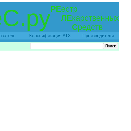
РЕ
естр
С.ру
ЛЕ
карственных
С
редств
азатель
Классификация АТХ
Производители