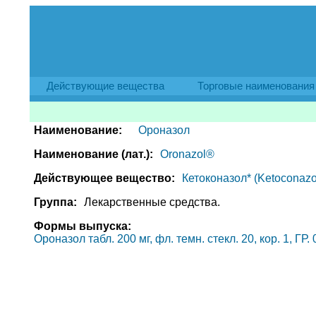
Действующие вещества
Торговые наименования
Наименование:
Ороназол
Наименование (лат.):
Oronazol®
Действующее вещество:
Кетоконазол* (Ketoconazo
Группа:
Лекарственные средства.
Формы выпуска:
Ороназол табл. 200 мг, фл. темн. стекл. 20, кор. 1, Г