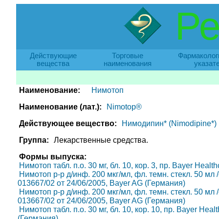
Ре
Действующие
Торговые
Фармаколог
вещества
наименования
указат
Наименование:
Нимотоп
Наименование (лат.):
Nimotop®
Действующее вещество:
Нимодипин* (Nimodipine*)
Группа:
Лекарственные средства.
Формы выпуска:
Нимотоп табл. п.о. 30 мг, бл. 10, кор. 3, пр. Bayer Hea
Нимотоп р-р д/инф. 200 мкг/мл, фл. темн. стекл. 50 мл /с
013667/02 от 24/06/2005, Bayer AG (Германия)
Нимотоп р-р д/инф. 200 мкг/мл, фл. темн. стекл. 50 мл /с
013667/02 от 24/06/2005, Bayer AG (Германия)
Нимотоп табл. п.о. 30 мг, бл. 10, кор. 10, пр. Bayer Hea
(Германия)