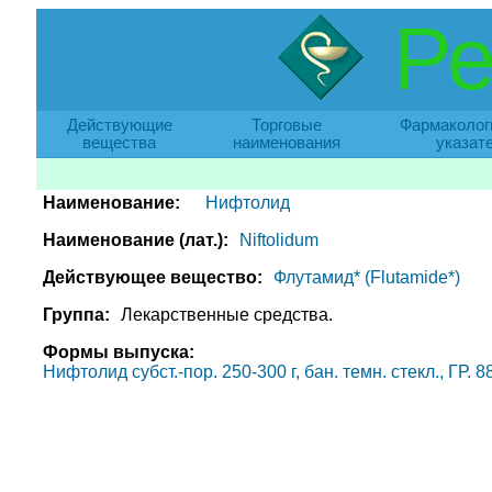
Ре
Действующие
Торговые
Фармаколог
вещества
наименования
указат
Наименование:
Нифтолид
Наименование (лат.):
Niftolidum
Действующее вещество:
Флутамид* (Flutamide*)
Группа:
Лекарственные средства.
Формы выпуска:
Нифтолид субст.-пор. 250-300 г, бан. темн. стекл., ГР. 8