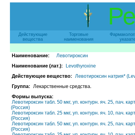
Ре
Действующие
Торговые
Фармаколог
вещества
наименования
указат
Наименование:
Левотироксин
Наименование (лат.):
Levothyroxine
Действующее вещество:
Левотироксин натрия* (Lev
Группа:
Лекарственные средства.
Формы выпуска:
Левотироксин табл. 50 мкг, уп. контурн. яч. 25, пач. к
(Россия)
Левотироксин табл. 25 мкг, уп. контурн. яч. 10, пач. к
(Россия)
Левотироксин табл. 50 мкг, уп. контурн. яч. 25, пач. к
(Россия)
Левотироксин табл. 25 мкг, уп. контурн. яч. 10, пач. к