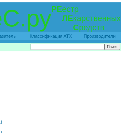
РЕ
естр
С.ру
ЛЕ
карственных
С
редств
азатель
Классификация АТХ
Производители
)
)