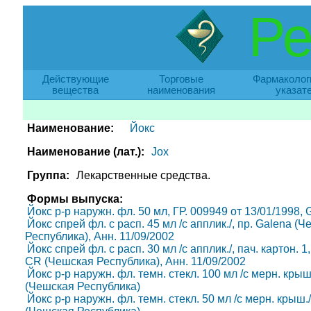
Ре
Действующие
Торговые
Фармаколог
вещества
наименования
указат
Наименование:
Йокс
Наименование (лат.):
Jox
Группа:
Лекарственные средства.
Формы выпуска:
Йокс р-р наружн. фл. 50 мл, ГР. 009949 от 13/01/1998,
Йокс спрей фл. с расп. 45 мл /с апплик./, пр. Galena 
Республика), Анн. 11/09/2002
Йокс спрей фл. с расп. 30 мл /с апплик./, пач. картон. 
CR (Чешская Республика), Анн. 11/09/2002
Йокс р-р наружн. фл. темн. стекл. 100 мл /с мерн. крыш.
(Чешская Республика)
Йокс р-р наружн. фл. темн. стекл. 50 мл /с мерн. крыш./