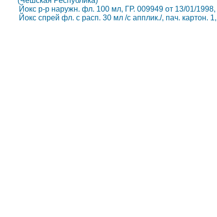
(Чешская Республика)
Йокс р-р наружн. фл. 100 мл, ГР. 009949 от 13/01/1998
Йокс спрей фл. с расп. 30 мл /с апплик./, пач. картон.