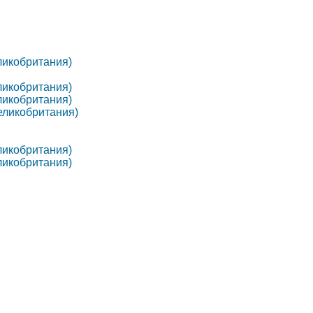
еликобритания)
еликобритания)
еликобритания)
Великобритания)
еликобритания)
еликобритания)