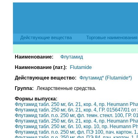
Действующие вещества
Торговые наименования
Наименование:
Флутамид
Наименование (лат.):
Flutamide
Действующее вещество:
Флутамид* (Flutamide*)
Группа:
Лекарственные средства.
Формы выпуска:
Флутамид табл. 250 мг, бл. 21, кор. 4, пр. Heumann P
Флутамид табл. 250 мг, бл. 21, кор. 4, ГР. 015647/01 о
Флутамид табл. п.о. 250 мг, фл. темн. стекл. 100, ГР. 
Флутамид табл. 250 мг, бл. 21, кор. 4, пр. Heumann P
Флутамид табл. 250 мг, бл. 10, кор. 10, пр. Heumann 
Флутамид табл. п.о. 250 мг, фл. ПЭ 100, пач. картон. 1
Флутамид табл. п.о. 250 мг, фл. ПЭ 84, пач. картон. 1,