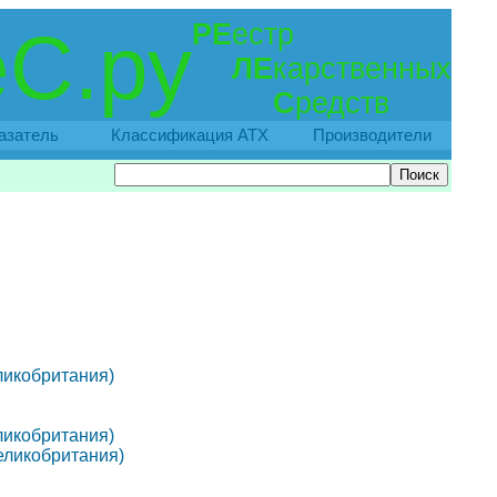
РЕ
естр
С.ру
ЛЕ
карственных
С
редств
азатель
Классификация АТХ
Производители
еликобритания)
еликобритания)
Великобритания)