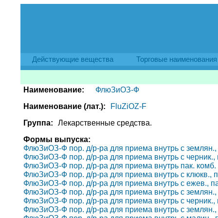
Действующие вещества
Торговые наименования
Наименование:
ФлюЗиОЗ-Ф
Наименование (лат.):
FluZiOZ-F
Группа:
Лекарственные средства.
Формы выпуска:
ФлюЗиОЗ-Ф пор. д/р-ра для приема внутрь с землян., па
ФлюЗиОЗ-Ф пор. д/р-ра для приема внутрь с черник., па
ФлюЗиОЗ-Ф пор. д/р-ра для приема внутрь пак. комб. 5
ФлюЗиОЗ-Ф пор. д/р-ра для приема внутрь с клюкв., пак
ФлюЗиОЗ-Ф пор. д/р-ра для приема внутрь с ежев., пак.
ФлюЗиОЗ-Ф пор. д/р-ра для приема внутрь с землян., па
ФлюЗиОЗ-Ф пор. д/р-ра для приема внутрь с черник., па
ФлюЗиОЗ-Ф пор. д/р-ра для приема внутрь с землян., па