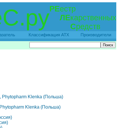
РЕ
естр
С.ру
ЛЕ
карственных
С
редств
азатель
Классификация АТХ
Производители
01, Phytopharm Klenka (Польша)
1, Phytopharm Klenka (Польша)
оссия)
сия)
)