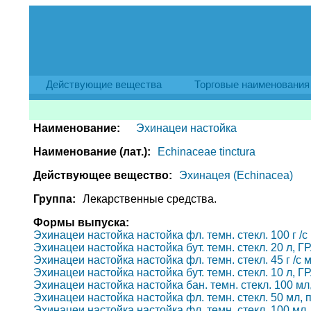
Действующие вещества
Торговые наименования
Наименование:
Эхинацеи настойка
Наименование (лат.):
Echinaceae tinctura
Действующее вещество:
Эхинацея (Echinacea)
Группа:
Лекарственные средства.
Формы выпуска:
Эхинацеи настойка настойка фл. темн. стекл. 100 г /с 
Эхинацеи настойка настойка бут. темн. стекл. 20 л, Г
Эхинацеи настойка настойка фл. темн. стекл. 45 г /с м
Эхинацеи настойка настойка бут. темн. стекл. 10 л, Г
Эхинацеи настойка настойка бан. темн. стекл. 100 мл, 
Эхинацеи настойка настойка фл. темн. стекл. 50 мл, па
Эхинацеи настойка настойка фл. темн. стекл. 100 мл, 