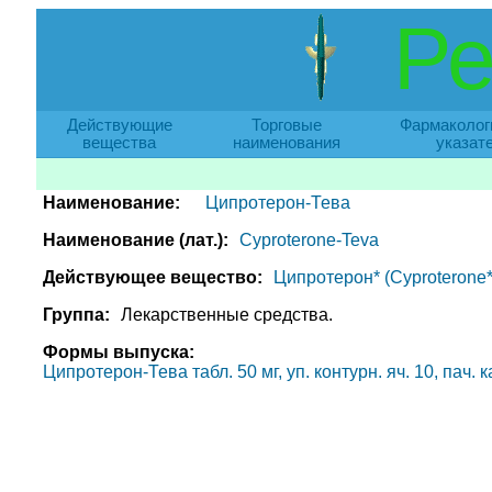
Ре
Действующие
Торговые
Фармаколог
вещества
наименования
указат
Наименование:
Ципротерон-Тева
Наименование (лат.):
Cyproterone-Teva
Действующее вещество:
Ципротерон* (Cyproterone*
Группа:
Лекарственные средства.
Формы выпуска:
Ципротерон-Тева табл. 50 мг, уп. контурн. яч. 10, пач. 