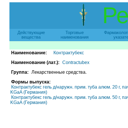
Ре
Действующие
Торговые
Фармаколог
вещества
наименования
указат
Наименование:
Контрактубекс
Наименование (лат.):
Contractubex
Группа:
Лекарственные средства.
Формы выпуска:
Контрактубекс гель д/наружн. прим. туба алюм. 20 г, па
KGaA (Германия)
Контрактубекс гель д/наружн. прим. туба алюм. 50 г, па
KGaA (Германия)