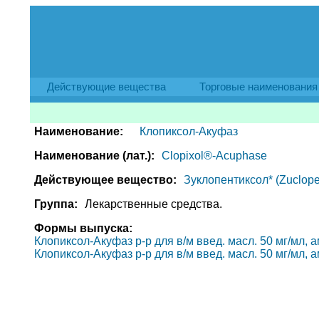
Действующие вещества
Торговые наименования
Наименование:
Клопиксол-Акуфаз
Наименование (лат.):
Clopixol®-Acuphase
Действующее вещество:
Зуклопентиксол* (Zuclopen
Группа:
Лекарственные средства.
Формы выпуска:
Клопиксол-Акуфаз р-р для в/м введ. масл. 50 мг/мл, ам
Клопиксол-Акуфаз р-р для в/м введ. масл. 50 мг/мл, ам