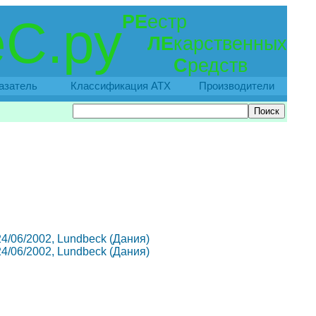
РЕ
естр
С.ру
ЛЕ
карственных
С
редств
азатель
Классификация АТХ
Производители
 24/06/2002, Lundbeck (Дания)
 24/06/2002, Lundbeck (Дания)