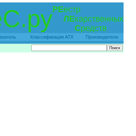
РЕ
естр
С.ру
ЛЕ
карственных
С
редств
азатель
Классификация АТХ
Производители