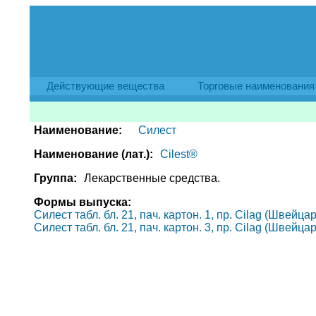
Действующие вещества
Торговые наименования
Наименование:
Силест
Наименование (лат.):
Cilest®
Группа:
Лекарственные средства.
Формы выпуска:
Силест табл. бл. 21, пач. картон. 1, пр. Cilag (Швейца
Силест табл. бл. 21, пач. картон. 3, пр. Cilag (Швейца