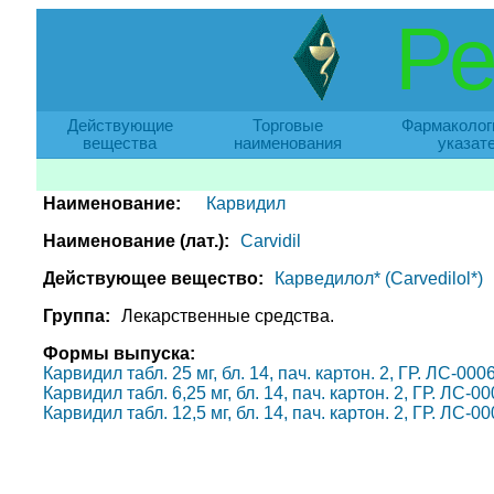
Ре
Действующие
Торговые
Фармаколог
вещества
наименования
указат
Наименование:
Карвидил
Наименование (лат.):
Carvidil
Действующее вещество:
Карведилол* (Carvedilol*)
Группа:
Лекарственные средства.
Формы выпуска:
Карвидил табл. 25 мг, бл. 14, пач. картон. 2, ГР. ЛС-00
Карвидил табл. 6,25 мг, бл. 14, пач. картон. 2, ГР. ЛС-
Карвидил табл. 12,5 мг, бл. 14, пач. картон. 2, ГР. ЛС-