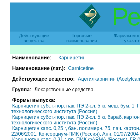
Ре
Действующие
Торговые
Фармаколог
вещества
наименования
указат
Наименование:
Карницетин
Наименование (лат.):
Carnicetine
Действующее вещество:
Ацетилкарнитин (Acetylcarn
Группа:
Лекарственные средства.
Формы выпуска:
Карницетин субст.-пор. пак. ПЭ 2-сл. 5 кг, меш. бум. 1
технологического института (Россия)
Карницетин субст.-пор. пак. ПЭ 2-сл. 5 кг, бараб. карт
технологического института (Россия)
Карницетин капс. 0,25 г, бан. полимерн. 75, пач. карто
22/06/2001, Консорциум-ПИК (Россия), Анн. 01/07/2004
Карницетин капс. 0,31 г, пр. ПИК-ФАРМА (Россия), ГР. 