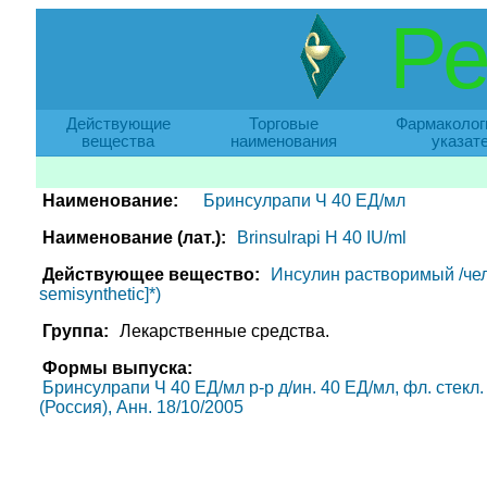
Ре
Действующие
Торговые
Фармаколог
вещества
наименования
указат
Наименование:
Бринсулрапи Ч 40 ЕД/мл
Наименование (лат.):
Brinsulrapi H 40 IU/ml
Действующее вещество:
Инсулин растворимый /чело
semisynthetic]*)
Группа:
Лекарственные средства.
Формы выпуска:
Бринсулрапи Ч 40 ЕД/мл р-р д/ин. 40 ЕД/мл, фл. стекл. 
(Россия), Анн. 18/10/2005