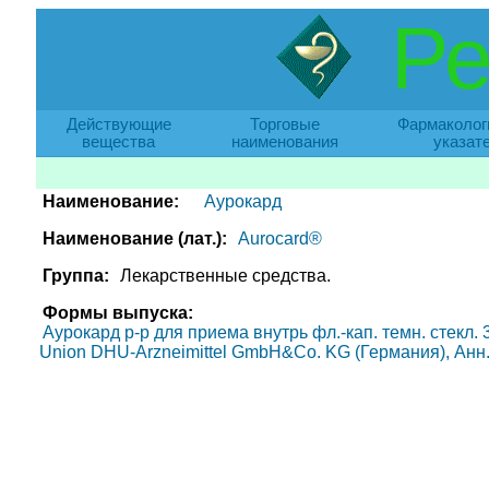
Ре
Действующие
Торговые
Фармаколог
вещества
наименования
указат
Наименование:
Аурокард
Наименование (лат.):
Aurocard®
Группа:
Лекарственные средства.
Формы выпуска:
Аурокард р-р для приема внутрь фл.-кап. темн. стекл. 3
Union DHU-Arzneimittel GmbH&Co. KG (Германия), Анн.