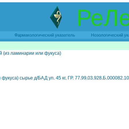
РеЛе
Фармакологический указатель
Нозологический ук
 (из ламинарии или фукуса)
укуса) сырье д/БАД уп. 45 кг, ГР. 77.99.03.928.Б.000082.1