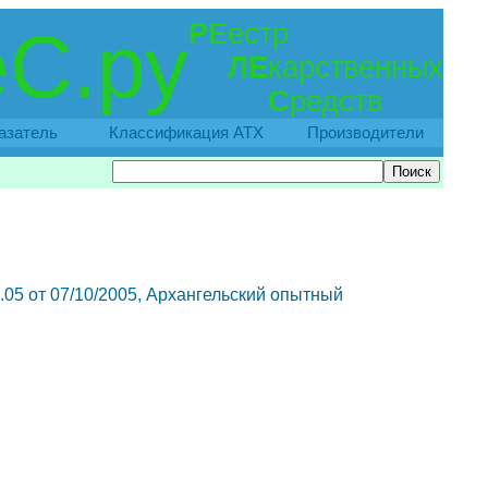
РЕ
естр
С.ру
ЛЕ
карственных
С
редств
азатель
Классификация АТХ
Производители
0.05 от 07/10/2005, Архангельский опытный