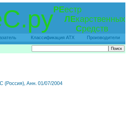
РЕ
естр
С.ру
ЛЕ
карственных
С
редств
азатель
Классификация АТХ
Производители
С (Россия), Анн. 01/07/2004