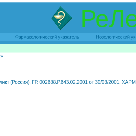
РеЛе
Фармакологический указатель
Нозологический ук
т»
еликт (Россия), ГР. 002688.Р.643.02.2001 от 30/03/2001, ХАРМ