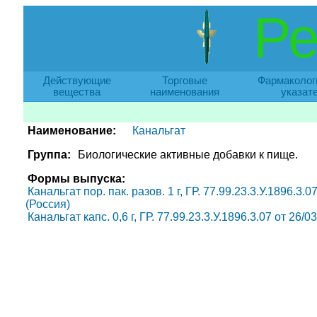
Ре
Действующие
Торговые
Фармаколог
вещества
наименования
указат
Наименование:
Канальгат
Группа:
Биологические активные добавки к пище.
Формы выпуска:
Канальгат пор. пак. разов. 1 г, ГР. 77.99.23.3.У.1896
(Россия)
Канальгат капс. 0,6 г, ГР. 77.99.23.3.У.1896.3.07 от 