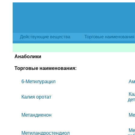
Действующие вещества
Торговые наименования
Анаболики
Торговые наименования:
6-Метилурацил
Ам
Ка
Калия оротат
де
Метандиенон
Ме
Ме
Метиландростендиол