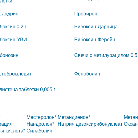
летки
сандрин
Провирон
боксин 0,2 г
Рибоксин-Дарница
боксин-УВИ
Рибоксин-Ферейн
бонозин
Свечи с метилурацилом 0,5 
стобромлецит
Феноболин
дистена таблетки 0,005 г
*
Местеролон*
Метандиенон*
Метан
рацил
Нандролон*
Натрия дезоксирибонуклеат
Оксан
я кислота*
Силаболин