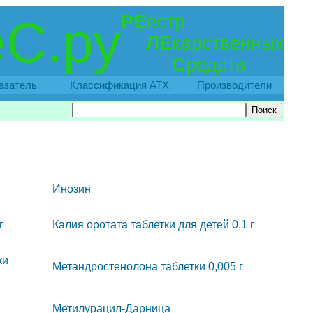
РЕ
естр
С.ру
ЛЕ
карственных
С
редств
азатель
Классификация АТХ
Производители
Инозин
г
Калия оротата таблетки для детей 0,1 г
ки
Метандростенолона таблетки 0,005 г
Метилурацил-Дарница