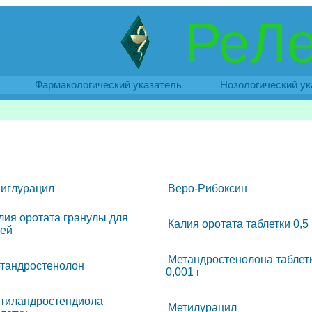
РеЛе
Фармакологический указатель
Нозологический ук
иглурацил
Веро-Рибоксин
лия оротата гранулы для
Калия оротата таблетки 0,5 
тей
Метандростенолона таблет
тандростенолон
0,001 г
тиландростендиола
Метилурацил