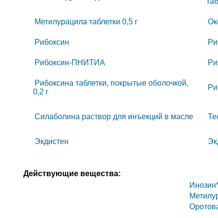
таб
Метилурацила таблетки 0,5 г
Ок
Рибоксин
Ри
Рибоксин-ПНИТИА
Ри
Рибоксина таблетки, покрытые оболочкой,
Ри
0,2 г
Силаболина раствор для инъекций в масле
Те
Экдистен
Эк
Действующие вещества:
Инозин
Метилу
Оротова