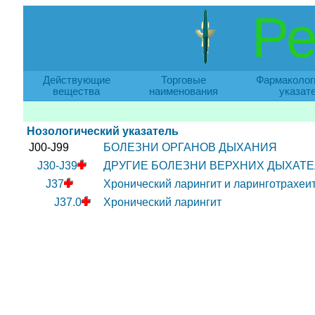
Ре
Действующие
Торговые
Фармаколог
вещества
наименования
указат
Нозологический указатель
J00-J99
БОЛЕЗНИ ОРГАНОВ ДЫХАНИЯ
J30-J39
ДРУГИЕ БОЛЕЗНИ ВЕРХНИХ ДЫХАТ
J37
Хронический ларингит и ларинготрахеи
J37.0
Хронический ларингит