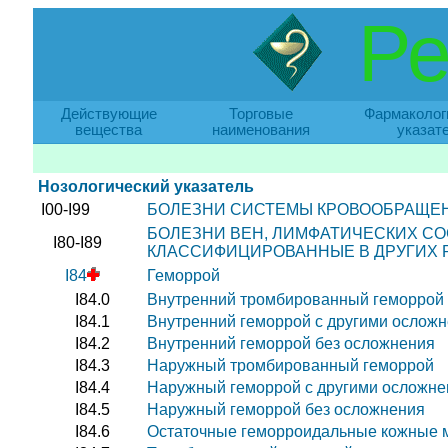
Ре
Действующие
Торговые
Фармаколог
вещества
наименования
указат
Нозологический указатель
I00-I99
БОЛЕЗНИ СИСТЕМЫ КРОВООБРАЩЕ
БОЛЕЗНИ ВЕН, ЛИМФАТИЧЕСКИХ СО
I80-I89
КЛАССИФИЦИРОВАННЫЕ В ДРУГИХ 
I84
Геморрой
I84.0
Внутренний тромбированный геморрой
I84.1
Внутренний геморрой с другими ослож
I84.2
Внутренний геморрой без осложнения
I84.3
Наружный тромбированный геморрой
I84.4
Наружный геморрой с другими осложн
I84.5
Наружный геморрой без осложнения
I84.6
Остаточные геморроидальные кожные 