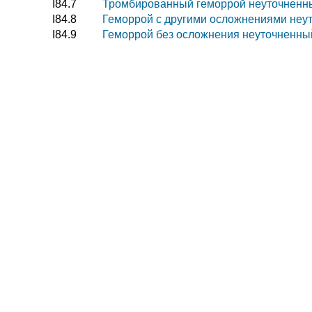
I84.7
Тромбированный геморрой неуточненн
I84.8
Геморрой с другими осложнениями неу
I84.9
Геморрой без осложнения неуточненны