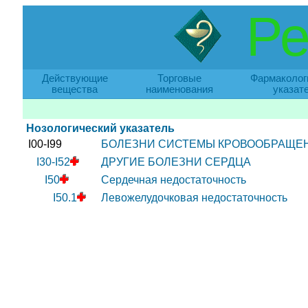
Ре
Действующие
Торговые
Фармаколог
вещества
наименования
указат
Нозологический указатель
I00-I99
БОЛЕЗНИ СИСТЕМЫ КРОВООБРАЩЕ
I30-I52
ДРУГИЕ БОЛЕЗНИ СЕРДЦА
I50
Сердечная недостаточность
I50.1
Левожелудочковая недостаточность