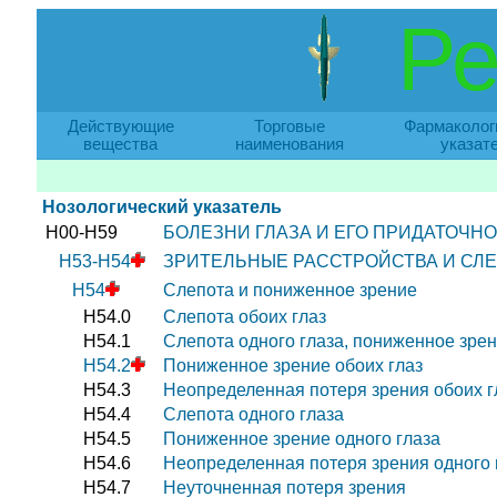
Ре
Действующие
Торговые
Фармаколог
вещества
наименования
указат
Нозологический указатель
H00-H59
БОЛЕЗНИ ГЛАЗА И ЕГО ПРИДАТОЧНО
H53-H54
ЗРИТЕЛЬНЫЕ РАССТРОЙСТВА И СЛ
H54
Слепота и пониженное зрение
H54.0
Слепота обоих глаз
H54.1
Слепота одного глаза, пониженное зрен
H54.2
Пониженное зрение обоих глаз
H54.3
Неопределенная потеря зрения обоих г
H54.4
Слепота одного глаза
H54.5
Пониженное зрение одного глаза
H54.6
Неопределенная потеря зрения одного 
H54.7
Неуточненная потеря зрения