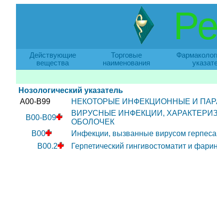
Ре
Действующие
Торговые
Фармаколог
вещества
наименования
указат
Нозологический указатель
A00-B99
НЕКОТОРЫЕ ИНФЕКЦИОННЫЕ И ПАР
ВИРУСНЫЕ ИНФЕКЦИИ, ХАРАКТЕР
B00-B09
ОБОЛОЧЕК
B00
Инфекции, вызванные вирусом герпеса [
B00.2
Герпетический гингивостоматит и фари