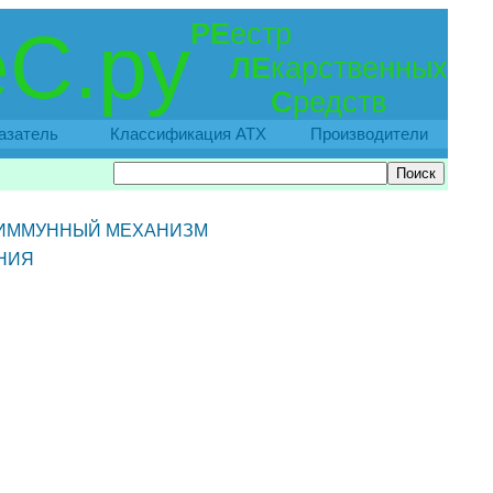
РЕ
естр
С.ру
ЛЕ
карственных
С
редств
азатель
Классификация АТХ
Производители
 ИММУННЫЙ МЕХАНИЗМ
НИЯ