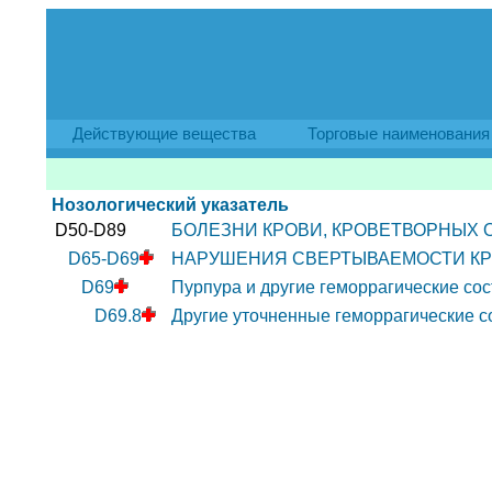
Действующие вещества
Торговые наименования
Нозологический указатель
D50-D89
БОЛЕЗНИ КРОВИ, КРОВЕТВОРНЫХ
D65-D69
НАРУШЕНИЯ СВЕРТЫВАЕМОСТИ КРО
D69
Пурпура и другие геморрагические со
D69.8
Другие уточненные геморрагические с