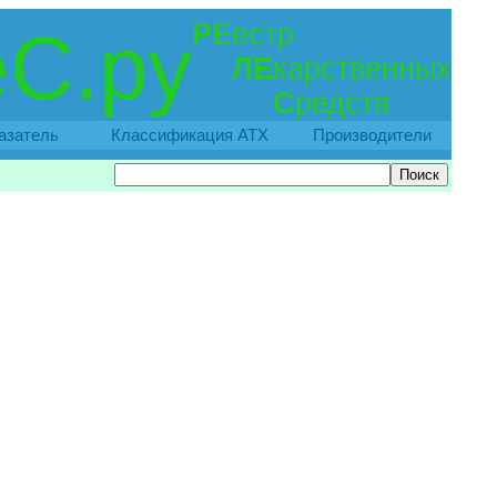
РЕ
естр
С.ру
ЛЕ
карственных
С
редств
азатель
Классификация АТХ
Производители