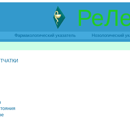
РеЛе
Фармакологический указатель
Нозологический ук
ТЧАТКИ
а
стояния
ое