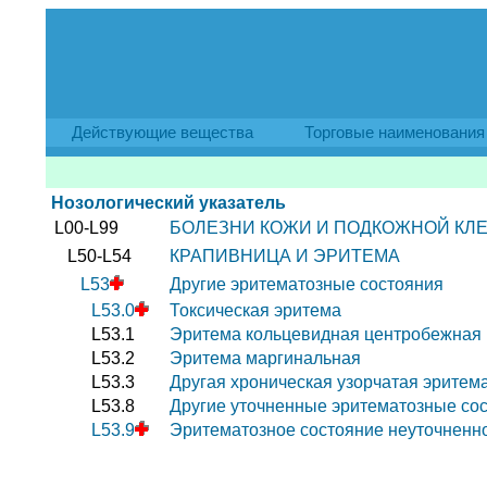
Действующие вещества
Торговые наименования
Нозологический указатель
L00-L99
БОЛЕЗНИ КОЖИ И ПОДКОЖНОЙ КЛЕ
L50-L54
КРАПИВНИЦА И ЭРИТЕМА
L53
Другие эритематозные состояния
L53.0
Токсическая эритема
L53.1
Эритема кольцевидная центробежная
L53.2
Эритема маргинальная
L53.3
Другая хроническая узорчатая эритем
L53.8
Другие уточненные эритематозные со
L53.9
Эритематозное состояние неуточненн