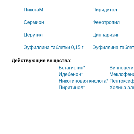
ПикогаМ
Пиридитол
Сермион
Фенотропил
Церутил
Циннаризин
Эуфиллина таблетки 0,15 г
Эуфиллина таблет
Действующие вещества:
Бетагистин*
Винпоцети
Идебенон*
Меклофено
Никотиновая кислота*
Пентоксиф
Пиритинол*
Холина ал