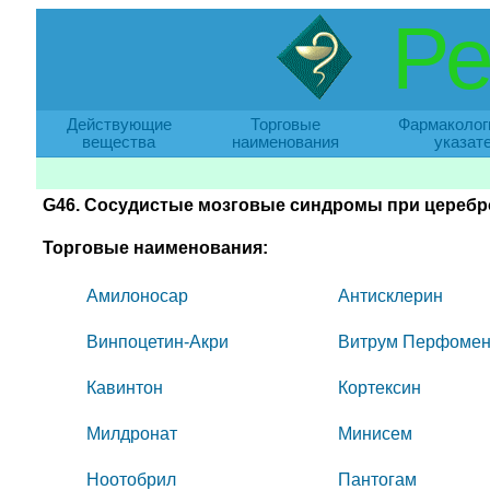
Ре
Действующие
Торговые
Фармаколог
вещества
наименования
указат
G46. Сосудистые мозговые синдромы при церебров
Торговые наименования:
Амилоносар
Антисклерин
Винпоцетин-Акри
Витрум Перфомен
Кавинтон
Кортексин
Милдронат
Минисем
Ноотобрил
Пантогам