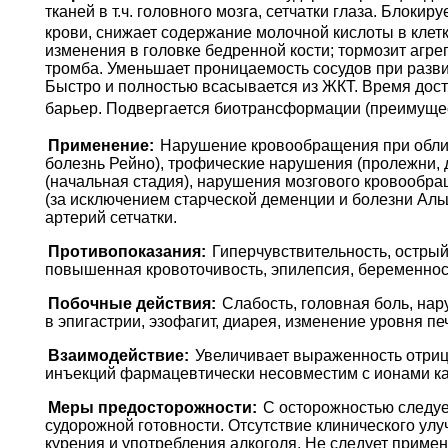
тканей в т.ч. головного мозга, сетчатки глаза. Блокиру
крови, снижает содержание молочной кислоты в клет
изменения в головке бедренной кости; тормозит агр
тромба. Уменьшает проницаемость сосудов при разв
Быстро и полностью всасывается из ЖКТ. Время дос
барьер. Подвергается биотрансформации (преимущес
Применение:
Нарушение кровообращения при обли
болезнь Рейно), трофические нарушения (пролежни, 
(начальная стадия), нарушения мозгового кровообра
(за исключением старческой деменции и болезни Аль
артерий сетчатки.
Противопоказания:
Гиперчувствительность, острый
повышенная кровоточивость, эпилепсия, беременность
Побочные действия:
Слабость, головная боль, нар
в эпигастрии, эзофагит, диарея, изменение уровня 
Взаимодействие:
Увеличивает выраженность отриц
инъекций фармацевтически несовместим с ионами ка
Меры предосторожности:
С осторожностью следуе
судорожной готовности. Отсутствие клинического ул
курения и употребления алкоголя. Не следует приме