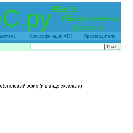
РЕ
естр
С.ру
ЛЕ
карственных
С
редств
азатель
Классификация АТХ
Производители
)этиловый эфир (и в виде оксалата)