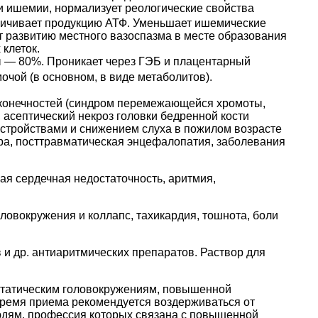
и ишемии, нормализует реологические свойства
еличивает продукцию АТФ. Уменьшает ишемические
т развитию местного вазоспазма в месте образования
клеток.
ы — 80%. Проникает через ГЭБ и плацентарный
мочой (в основном, в виде метаболитов).
конечностей (синдром перемежающейся хромоты,
 асептический некроз головки бедренной кости
сстройствами и снижением слуха в пожилом возрасте
ера, посттравматическая энцефалопатия, заболевания
ая сердечная недостаточность, аритмия,
ловокружения и коллапс, тахикардия, тошнота, боли
и др. антиаритмических препаратов. Раствор для
остатическим головокружениям, повышенной
время приема рекомендуется воздерживаться от
людям, профессия которых связана с повышенной