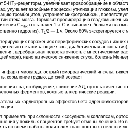
ет 5-HT
-рецепторы, увеличивает кровообращение в област
2
ках, улучшает аэробные процессы утилизации глюкозы, ув
егацию тромбоцитов, устраняет микротромбозы, препятствуе
итии отека мозга. Тормозит пролиферацию гладкомышечных 
тижения C
составляет 1 ч. Связывание с белками плазм
max
твенно гидролиз). T
/2 — 1 ч. Около 80% экскретируется с 
1
терирующих поражениях периферических сосудов нижних 
длительно незаживающие язвы, диабетическая ангиопатия),
щения, церебральная недостаточность с мнестическими ра
цгеймера), идиопатическое снижение слуха, болезнь Мень
 инфаркт миокарда, острый геморрагический инсульт, тяжел
, кормление грудью, детский возраст.
ушения сна, возбуждение, снижение АД, ортостатические го
печеночных ферментов, кожные аллергические реакции.
ательных кардиотропных эффектов бета-адреноблокаторов 
льция.
т применять при склонности к сосудистым коллапсам, орт
учшения у пожилых пациентов требует отмены лечения. Во 
нять во время работы водителям транспортных средств и 