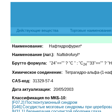
Действующие вещества
Торговые наименования
Наименование:
Нафтидрофурил*
Наименование (лат.):
Naftidrofuryl*
Брутто формула:
"24"=="" ? "C " : "C
""33"=="" ? "H 
24
Химическое соединение:
Тетрагидро-альфа-(1-на
CAS-код:
31329-57-4
Дата актуализации:
20/05/2003
Классификация по МКБ-10:
[F07.2] Постконтузионный синдром
[G46] Сосудистые мозговые синдромы при церебровас
[H31.1] Дегенерация сосудистой оболочки глаза