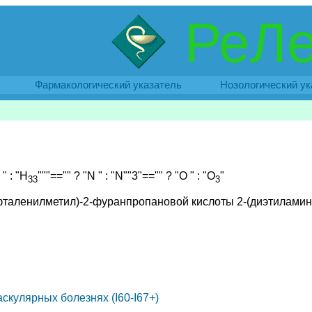
РеЛе
Фармакологический указатель
Нозологический ук
" : "H
"""=="" ? "N " : "N
""3"=="" ? "O " : "O
"
33
3
фталенилметил)-2-фуранпропановой кислоты 2-(диэтиламино
кулярных болезнях (I60-I67+)