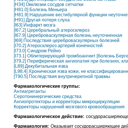
[H34] Окклюзии сосудов сетчатки
[H81.0] Болезнь Меньера
[H81.9] Нарушение вестибулярной функции неуточн
[H91] Другая потеря слуха
[I63] Инфаркт мозга
[I67.2] Церебральный атеросклероз
[I67.9] Цереброваскулярная болезнь неуточненная
[I69] Последствия цереброваскулярных болезней
[I70.2] Атеросклероз артерий конечностей
[I73.0] Синдром Рейно
[I73.1] Облитерирующий тромбоангиит [болезнь Берге
[I79.2] Периферическая ангиопатия при болезнях, к
[L89] Декубитальная язва
[L98.4] Хроническая язва кожи, не классифицированн
[T90.5] Последствия внутричерепной травмы
Фармакологические группы:
Антиагреганты
Серотонинергические средства
Ангиопротекторы и корректоры микроциркуляции
Корректоры нарушений мозгового кровообращения
Фармакологическое действие:
сосудорасширяюще
Фармакология:
Оказывает сосудорасширяющее дейс