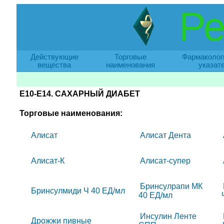
Ре
Действующие
Торговые
Фармаколог
вещества
наименования
указат
E10-E14. САХАРНЫЙ ДИАБЕТ
Торговые наименования:
Алисат
Алисат Дента
Алисат-К
Алисат-супер
Бринсулрапи МК
Бринсулмиди Ч 40 ЕД/мл
40 ЕД/мл
Инсулин Ленте
Дрожжи пивные