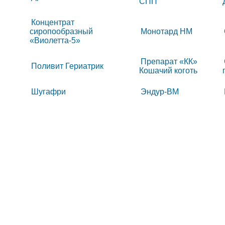
СПП
Концентрат
сиропообразный
Монотард НМ
«Виолетта-5»
Препарат «КК»
Поливит Гериатрик
Кошачий коготь
Шугафри
Эндур-ВМ