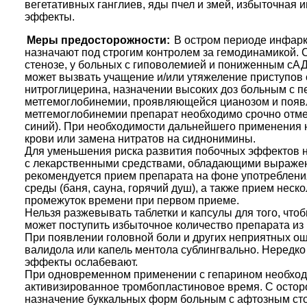
вегетативных ганглиев, яды пчел и змей, избыточна
эффекты.
Меры предосторожности:
В остром периоде инфарк
назначают под строгим контролем за гемодинамикой.
стенозе, у больных с гиповолемией и пониженным сАД 
может вызвать учащение и/или утяжеление приступов
нитроглицерина, назначении высоких доз больным с п
метгемоглобинемии, проявляющейся цианозом и появле
метгемоглобинемии препарат необходимо срочно отме
синий). При необходимости дальнейшего применения 
крови или замена нитратов на сиднонимины.
Для уменьшения риска развития побочных эффектов 
с лекарственными средствами, обладающими выраже
рекомендуется прием препарата на фоне употреблени
среды (баня, сауна, горячий душ), а также прием нес
промежуток времени при первом приеме.
Нельзя разжевывать таблетки и капсулы для того, чтоб
может поступить избыточное количество препарата из
При появлении головной боли и других неприятных о
валидола или капель ментола сублингвально. Нередко
эффекты ослабевают.
При одновременном применении с гепарином необходим
активизированное тромбопластиновое время. С остор
назначение буккальных форм больным с афтозным сто