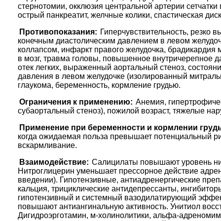
стернотомии, окклюзия центральной артерии сетчатки
острый панкреатит, желчные колики, спастическая дис
Противопоказания:
Гиперчувствительность, резко в
конечным диастолическим давлением в левом желудочк
коллапсом, инфаркт правого желудочка, брадикардия м
в мозг, травма головы, повышенное внутричерепное д
отек легких, выраженный аортальный стеноз, состоя
давления в левом желудочке (изолированный митральн
глаукома, беременность, кормление грудью.
Ограничения к применению:
Анемия, гипертрофиче
субаортальный стеноз), пожилой возраст, тяжелые нар
Применение при беременности и кормлении груд
когда ожидаемая польза превышает потенциальный рис
вскармливание.
Взаимодействие:
Салицилаты повышают уровень нит
Нитроглицерин уменьшает прессорное действие адрен
введении). Гипотензивные, антиадренергические преп
кальция, трициклические антидепрессанты, ингибитор
гипотензивный и системный вазодилатирующий эффек
повышают антиангинальную активность. Унитиол восст
Дигидроэрготамин, м-холинолитики, альфа-адреномиме