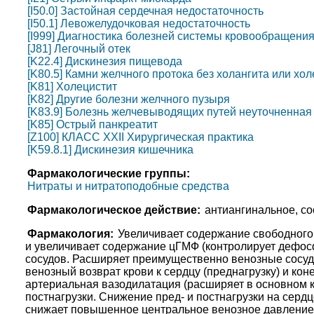
[I50.0] Застойная сердечная недостаточность
[I50.1] Левожелудочковая недостаточность
[I999] Диагностика болезней системы кровообращени
[J81] Легочный отек
[K22.4] Дискинезия пищевода
[K80.5] Камни желчного протока без холангита или хо
[K81] Холецистит
[K82] Другие болезни желчного пузыря
[K83.9] Болезнь желчевыводящих путей неуточненная
[K85] Острый панкреатит
[Z100] КЛАСС XXII Хирургическая практика
[K59.8.1] Дискинезия кишечника
Фармакологические группы:
Нитраты и нитратоподобные средства
Фармакологическое действие:
антиангинальное, с
Фармакология:
Увеличивает содержание свободного 
и увеличивает содержание цГМФ (контролирует дефос
сосудов. Расширяет преимущественно венозные сосуд
венозный возврат крови к сердцу (преднагрузку) и ко
артериальная вазодилатация (расширяет в основном 
постнагрузки. Снижение пред- и постнагрузки на серд
снижает повышенное центральное венозное давление 