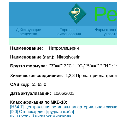
Ре
Действующие
Торговые
Фармаколог
вещества
наименования
указат
Наименование:
Нитроглицерин
Наименование (лат.):
Nitroglycerin
Брутто формула:
"3"=="" ? "C " : "C
""5"=="" ? "H " : "
3
Химическое соединение:
1,2,3-Пропантриола трини
CAS-код:
55-63-0
Дата актуализации:
10/06/2003
Классификация по МКБ-10:
[H34.1] Центральная ретинальная артериальная оккл
[I20] Стенокардия [грудная жаба]
[I21] Острый инфаркт миокарда