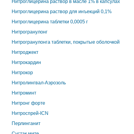
Нитроглицерина раствор в масле 1% в капсулах
Нитроглицерина раствор для инъекций 0,1%
Нитроглицерина таблетки 0,0005 г
Нитрогранулонг
Нитрогранулонга таблетки, покрытые оболочкой
Нитроджект
Нитрокардин
Нитрокор
Нитролингвал-Аэрозоль
Нитроминт
Нитронг форте
Нитроспрей-ICN
Перлинганит
Сустак мите