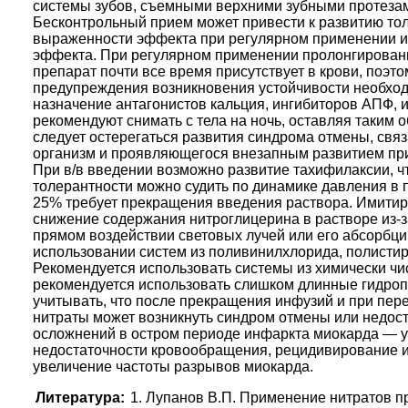
системы зубов, съемными верхними зубными протеза
Бесконтрольный прием может привести к развитию т
выраженности эффекта при регулярном применении и
эффекта. При регулярном применении пролонгированн
препарат почти все время присутствует в крови, поэто
предупреждения возникновения устойчивости необход
назначение антагонистов кальция, ингибиторов АПФ,
рекомендуют снимать с тела на ночь, оставляя таким 
следует остерегаться развития синдрома отмены, свя
организм и проявляющегося внезапным развитием при
При в/в введении возможно развитие тахифилаксии, чт
толерантности можно судить по динамике давления в 
25% требует прекращения введения раствора. Имитир
снижение содержания нитроглицерина в растворе из-
прямом воздействии световых лучей или его абсорбци
использовании систем из поливинилхлорида, полистир
Рекомендуется использовать системы из химически чис
рекомендуется использовать слишком длинные гидроп
учитывать, что после прекращения инфузий и при пер
нитраты может возникнуть синдром отмены или недост
осложнений в остром периоде инфаркта миокарда — у
недостаточности кровообращения, рецидивирование 
увеличение частоты разрывов миокарда.
Литература:
1. Лупанов В.П. Применение нитратов при 