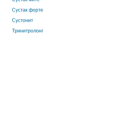
Сустак форте
Сустонит
Тринитролонг