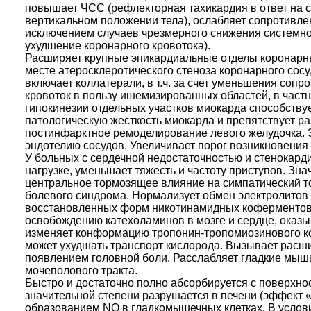
повышает ЧСС (рефлекторная тахикардия в ответ на 
вертикальном положении тела), ослабляет сопротивле
исключением случаев чрезмерного снижения системно
ухудшение коронарного кровотока).
Расширяет крупные эпикардиальные отделы коронарны
месте атеросклеротического стеноза коронарного сосу
включает коллатерали, в т.ч. за счет уменьшения соп
кровоток в пользу ишемизированных областей, в част
гипокинезии отдельных участков миокарда способству
патологическую жесткость миокарда и препятствует р
постинфарктное ремоделирование левого желудочка. 
эндотелию сосудов. Увеличивает порог возникновения
У больных с сердечной недостаточностью и стенокард
нагрузке, уменьшает тяжесть и частоту приступов. Зн
центральное тормозящее влияние на симпатический т
болевого синдрома. Нормализует обмен электролитов
восстановленных форм никотинамидных коферментов,
освобождению катехоламинов в мозге и сердце, оказ
изменяет конформацию тропонин-тропомиозинового ко
может ухудшать транспорт кислорода. Вызывает расши
появлением головной боли. Расслабляет гладкие мышц
мочеполового тракта.
Быстро и достаточно полно абсорбируется с поверхнос
значительной степени разрушается в печени (эффект 
образованием NO в гладкомышечных клетках. В услови