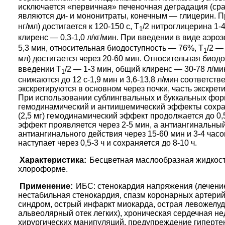
исключается «первичная» печеночная деградация (сра
являются ди- и мононитраты, конечным — глицерин. 
нг/мл) достигается к 120-150 с, Т
/2 нитроглицерина 1-4
1
клиренс — 0,3-1,0 л/кг/мин. При введении в виде аэроз
5,3 мин, относительная биодоступность — 76%, Т
/2 —
1
мл) достигается через 20-60 мин. Относительная биодо
введении Т
/2 — 1-3 мин, общий клиренс — 30-78 л/ми
1
снижаются до 12 с-1,9 мин и 3,6-13,8 л/мин соответст
экскретируются в основном через почки, часть экскре
При использовании сублингвальных и буккальных форм 
гемодинамический и антиишемический эффекты сохран
(2,5 мг) гемодинамический эффект продолжается до 0,5
эффект проявляется через 2-5 мин, а антиангинальный
антиангинального действия через 15-60 мин и 3-4 ча
наступает через 0,5-3 ч и сохраняется до 8-10 ч.
Характеристика:
Бесцветная маслообразная жидкость
хлороформе.
Применение:
ИБС: стенокардия напряжения (лечение
нестабильная стенокардия, спазм коронарных артери
синдром, острый инфаркт миокарда, острая левожелуд
альвеолярный отек легких), хроническая сердечная н
хирургических манипуляций, предупреждение гипертен