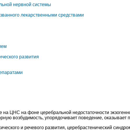
альной нервной системы
ызванного лекарственными средствами
ием
ического развития
репаратами
 на ЦНС на фоне церебральной недостаточности экзогенно-
орную возбудимость, упорядочивает поведение, оказывает 
хического и речевого развития, церебрастенический синдро