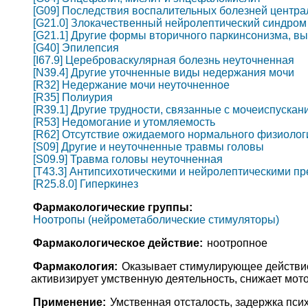
[G09] Последствия воспалительных болезней центр
[G21.0] Злокачественный нейролептический синдром
[G21.1] Другие формы вторичного паркинсонизма, в
[G40] Эпилепсия
[I67.9] Цереброваскулярная болезнь неуточненная
[N39.4] Другие уточненные виды недержания мочи
[R32] Недержание мочи неуточненное
[R35] Полиурия
[R39.1] Другие трудности, связанные с мочеиспускан
[R53] Недомогание и утомляемость
[R62] Отсутствие ожидаемого нормального физиолог
[S09] Другие и неуточненные травмы головы
[S09.9] Травма головы неуточненная
[T43.3] Антипсихотическими и нейролептическими п
[R25.8.0] Гиперкинез
Фармакологические группы:
Ноотропы (нейрометаболические стимуляторы)
Фармакологическое действие:
ноотропное
Фармакология:
Оказывает стимулирующее действие
активизирует умственную деятельность, снижает мот
Применение:
Умственная отсталость, задержка пси