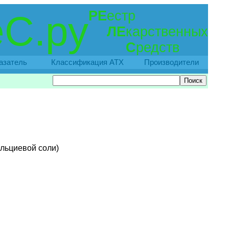
РЕ
естр
С.ру
ЛЕ
карственных
С
редств
азатель
Классификация АТХ
Производители
альциевой соли)