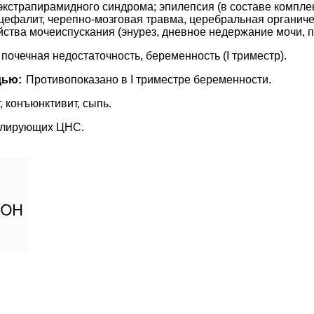
о экстрапирамидного синдрома; эпилепсия (в составе компл
ефалит, черепно-мозговая травма, церебральная органиче
йства мочеиспускания (энурез, дневное недержание мочи, 
почечная недостаточность, беременность (I триместр).
дью:
Противопоказано в I триместре беременности.
, конъюнктивит, сыпь.
мулирующих ЦНС.