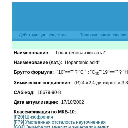
Действующие вещества
Торговые наименования
Наименование:
Гопантеновая кислота*
Наименование (лат.):
Hopantenic acid*
Брутто формула:
"10"=="" ? "C " : "C
""19"=="" ? "H 
10
Химическое соединение:
(R)-4-/(2,4-дигидрокси-3
CAS-код:
18679-90-8
Дата актуализации:
17/10/2002
Классификация по МКБ-10:
[F20] Шизофрения
[F79] Умственная отсталость неуточненная
[G04] Энцефалит, миелит и энцефаломиелит