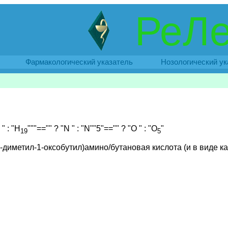
РеЛе
Фармакологический указатель
Нозологический ук
" : "H
"""=="" ? "N " : "N
""5"=="" ? "O " : "O
"
19
5
,3-диметил-1-оксобутил)амино/бутановая кислота (и в виде к