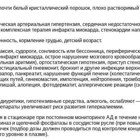
очти белый кристаллический порошок, плохо растворимый 
ческая артериальная гипертензия, сердечная недостаточно
 комплексная терапия инфаркта миокарда, стенокардии нап
нность, кормление грудью, детский возраст.
аксия, судороги, сонливость или бессонница, периферическ
, инфаркт миокарда, острое нарушение мозгового кровообра
льная аритмия), ортостатическая гипотензия, приступ стен
рстициальный пневмонит, бронхит и другие инфекции верхни
 запор, панкреатит, нарушение функций печени (холестатиче
их путей, гинекомастия, импотенция, нейтропения, тромбо
ишай, алопеция, фотодерматит, аллергические реакции (си
иуретики, гипотензивные средства, алкоголь, ослабляют 
епараты увеличивают риск развития гиперкалиемии.
я в стационаре при постоянном мониторинге АД в течение н
иназ и щелочной фосфатазы в сосудистом русле (при повы
ек (подбор дозы должен проводиться под контролем концен
о уровню в плазме).