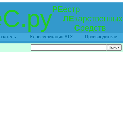
РЕ
естр
С.ру
ЛЕ
карственных
С
редств
азатель
Классификация АТХ
Производители