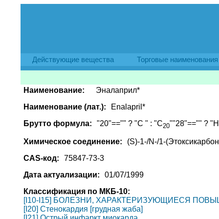
Действующие вещества
Торговые наименования
Наименование:
Эналаприл*
Наименование (лат.):
Enalapril*
Брутто формула:
"20"=="" ? "C " : "C
""28"=="" ? "H 
20
Химическое соединение:
(S)-1-/N-/1-(Этоксикарбо
CAS-код:
75847-73-3
Дата актуализации:
01/07/1999
Классификация по МКБ-10:
[I10-I15] БОЛЕЗНИ, ХАРАКТЕРИЗУЮЩИЕСЯ ПО
[I20] Стенокардия [грудная жаба]
[I21] Острый инфаркт миокарда