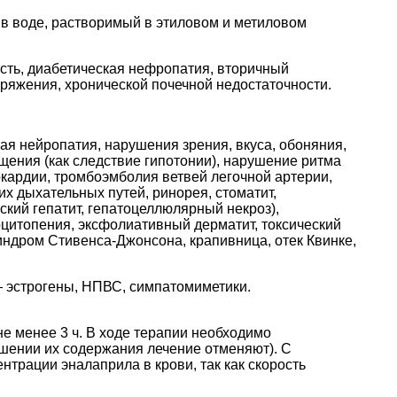
в воде, растворимый в этиловом и метиловом
сть, диабетическая нефропатия, вторичный
ряжения, хронической почечной недостаточности.
ая нейропатия, нарушения зрения, вкуса, обоняния,
щения (как следствие гипотонии), нарушение ритма
окардии, тромбоэмболия ветвей легочной артерии,
х дыхательных путей, ринорея, стоматит,
ский гепатит, гепатоцеллюлярный некроз),
цитопения, эксфолиативный дерматит, токсический
ндром Стивенса-Джонсона, крапивница, отек Квинке,
— эстрогены, НПВС, симпатомиметики.
е менее 3 ч. В ходе терапии необходимо
шении их содержания лечение отменяют). С
трации эналаприла в крови, так как скорость