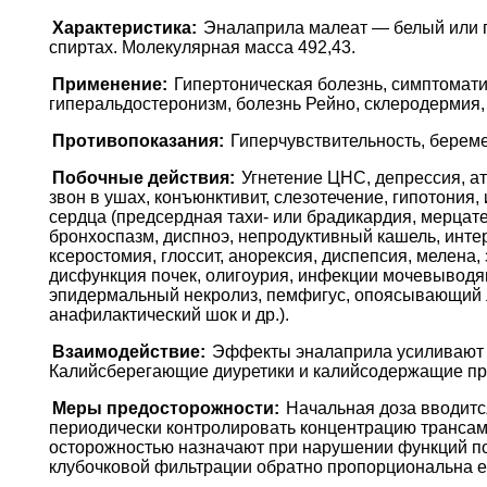
Характеристика:
Эналаприла малеат — белый или п
спиртах. Молекулярная масса 492,43.
Применение:
Гипертоническая болезнь, симптомати
гиперальдостеронизм, болезнь Рейно, склеродермия,
Противопоказания:
Гиперчувствительность, береме
Побочные действия:
Угнетение ЦНС, депрессия, ат
звон в ушах, конъюнктивит, слезотечение, гипотония
сердца (предсердная тахи- или брадикардия, мерцате
бронхоспазм, диспноэ, непродуктивный кашель, инте
ксеростомия, глоссит, анорексия, диспепсия, мелена,
дисфункция почек, олигоурия, инфекции мочевыводящ
эпидермальный некролиз, пемфигус, опоясывающий л
анафилактический шок и др.).
Взаимодействие:
Эффекты эналаприла усиливают д
Калийсберегающие диуретики и калийсодержащие пр
Меры предосторожности:
Начальная доза вводитс
периодически контролировать концентрацию трансам
осторожностью назначают при нарушении функций поч
клубочковой фильтрации обратно пропорциональна ег