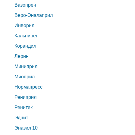
Вазопрен
Веро-Эналаприл
Инворил
Кальпирен
Корандил
Лерин
Миниприл
Миоприл
Нормапресс
Рениприл
Ренитек
Эднит
Эназил 10