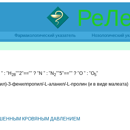
РеЛе
Фармакологический указатель
Нозологический ук
" : "H
""2"=="" ? "N " : "N
""5"=="" ? "O " : "O
"
28
2
5
нил)-3-фенилпропил/-L-аланил/-L-пролин (и в виде малеата)
ВЫШЕННЫМ КРОВЯНЫМ ДАВЛЕНИЕМ