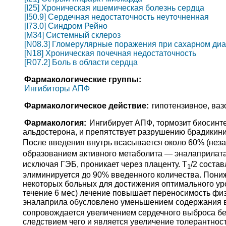
[I25] Хроническая ишемическая болезнь сердца
[I50.9] Сердечная недостаточность неуточненная
[I73.0] Синдром Рейно
[M34] Системный склероз
[N08.3] Гломерулярные поражения при сахарном диаб
[N18] Хроническая почечная недостаточность
[R07.2] Боль в области сердца
Фармакологические группы:
Ингибиторы АПФ
Фармакологическое действие:
гипотензивное, ва
Фармакология:
Ингибирует АПФ, тормозит биосинт
альдостерона, и препятствует разрушению брадикин
После введения внутрь всасывается около 60% (неза
образованием активного метаболита — эналаприлата
исключая ГЭБ, проникает через плаценту. T
/2 соста
1
элиминируется до 90% введенного количества. Пониже
некоторых больных для достижения оптимального уро
течение 6 мес) лечение повышает переносимость физ
эналаприла обусловлено уменьшением содержания в 
сопровождается увеличением сердечного выброса бе
следствием чего и является увеличение толерантнос