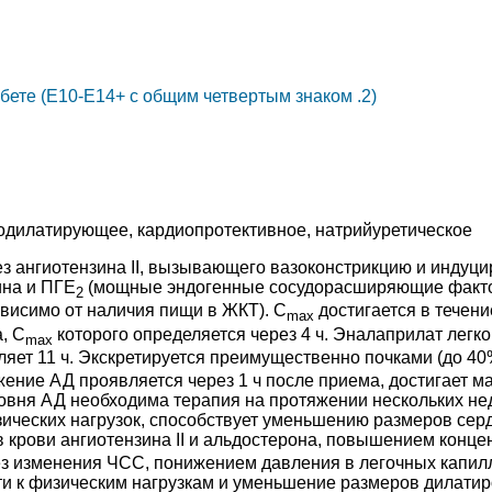
ете (E10-E14+ с общим четвертым знаком .2)
зодилатирующее, кардиопротективное, натрийуретическое
ез ангиотензина II, вызывающего вазоконстрикцию и инду
ина и ПГЕ
(мощные эндогенные сосудорасширяющие факто
2
висимо от наличия пищи в ЖКТ). C
достигается в течени
max
, C
которого определяется через 4 ч. Эналаприлат легко
max
вляет 11 ч. Экскретируется преимущественно почками (до 40
ние АД проявляется через 1 ч после приема, достигает макс
вня АД необходима терапия на протяжении нескольких нед
ических нагрузок, способствует уменьшению размеров серд
крови ангиотензина II и альдостерона, повышением конце
з изменения ЧСС, понижением давления в легочных капилл
ти к физическим нагрузкам и уменьшение размеров дилатир