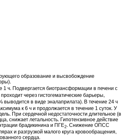
цирующего образование и высвобождение
ры).
е 1 ч. Подвергается биотрансформации в печени с
 проходит через гистогематические барьеры,
% выводится в виде эналаприлата). В течение 24 ч
имума к 6 ч и продолжается в течение 1 суток. У
ель. При сердечной недостаточности длительное (в
ца, снижает летальность. Гипотензивное действие
нтрации брадикинина и ПГЕ
. Снижение ОПСС
2
ярах и разгрузкой малого круга кровообращения,
ованного сердца.