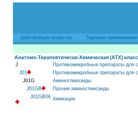
Действующие вещества
Торговые наименования
Анатомо-Терапевтически-Химическая (АТХ) клас
J
Противомикробные препараты для с
J01
Противомикробные препараты для с
J01G
Аминогликозиды
J01GB
Прочие аминогликозиды
J01GB06
Амикацин