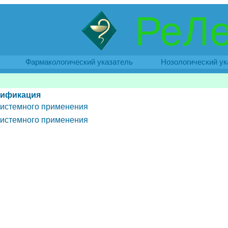
РеЛе
Фармакологический указатель
Нозологический ук
сификация
истемного применения
истемного применения