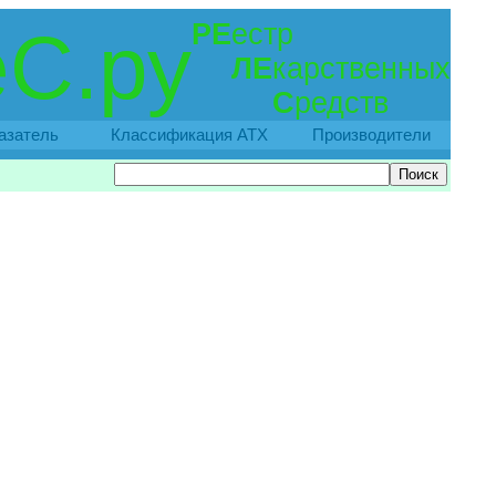
РЕ
естр
С.ру
ЛЕ
карственных
С
редств
азатель
Классификация АТХ
Производители