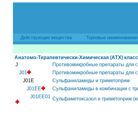
Действующие вещества
Торговые наименования
Анатомо-Терапевтически-Химическая (АТХ) клас
J
Противомикробные препараты для с
J01
Противомикробные препараты для с
J01E
Сульфаниламиды и триметоприм
J01EE
Сульфаниламиды в комбинации с тр
J01EE01
Сульфаметоксазол и триметоприм (к