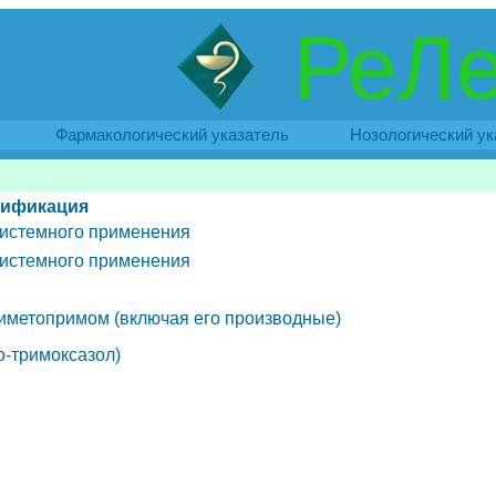
РеЛе
Фармакологический указатель
Нозологический ук
сификация
истемного применения
истемного применения
иметопримом (включая его производные)
о-тримоксазол)