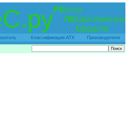
РЕ
естр
С.ру
ЛЕ
карственных
С
редств
азатель
Классификация АТХ
Производители