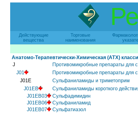
Ре
Действующие
Торговые
Фармаколог
вещества
наименования
указат
Анатомо-Терапевтически-Химическая (АТХ) класс
J
Противомикробные препараты для с
J01
Противомикробные препараты для с
J01E
Сульфаниламиды и триметоприм
J01EB
Сульфаниламиды короткого действи
J01EB03
Сульфадимидин
J01EB06
Сульфаниламид
J01EB07
Сульфатиазол