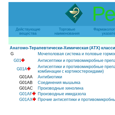
Ре
Действующие
Торговые
Фармаколог
вещества
наименования
указат
Анатомо-Терапевтически-Химическая (АТХ) класс
G
Mочеполовая система и половые горм
G01
Антисептики и противомикробные препа
Антисептики и противомикробные препа
G01A
комбинации с кортикостероидами)
G01AA
Антибиотики
G01AB
Соединения мышьяка
G01AC
Производные хинолина
G01AF
Производные имидазола
G01AX
Прочие антисептики и противомикробны