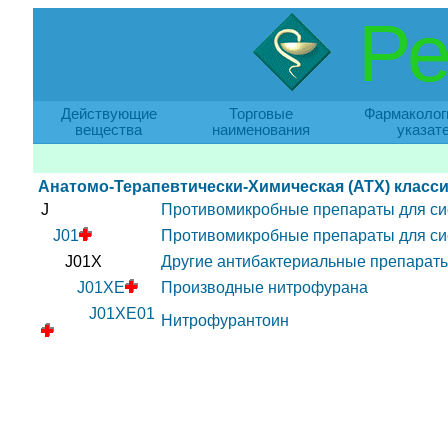
Ре
Действующие
Торговые
Фармаколог
вещества
наименования
указат
Анатомо-Терапевтически-Химическая (АТХ) класс
J
Противомикробные препараты для си
J01
Противомикробные препараты для си
J01X
Другие антибактериальные препарат
J01XE
Производные нитрофурана
J01XE01
Нитрофурантоин