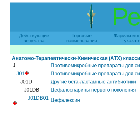
Ре
Действующие
Торговые
Фармаколог
вещества
наименования
указат
Анатомо-Терапевтически-Химическая (АТХ) класс
J
Противомикробные препараты для си
J01
Противомикробные препараты для си
J01D
Другие бета-лактамные антибиотики
J01DB
Цефалоспарины первого поколения
J01DB01
Цефалексин