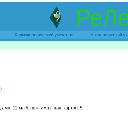
РеЛе
Фармакологический указатель
Нозологический ук
)
 амп. 12 мл /с нож. амп./, пач. картон. 5