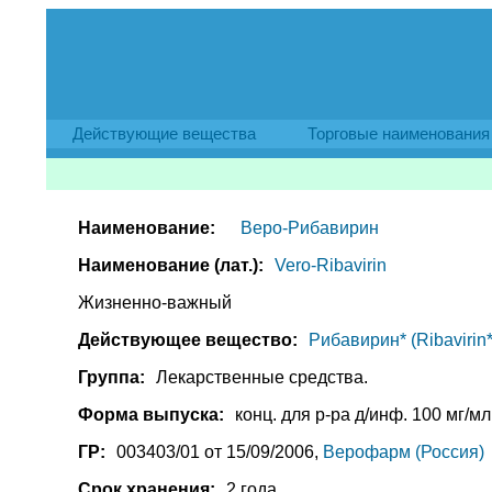
Действующие вещества
Торговые наименования
Наименование:
Веро-Рибавирин
Наименование (лат.):
Vero-Ribavirin
Жизненно-важный
Действующее вещество:
Рибавирин* (Ribavirin*
Группа:
Лекарственные средства.
Форма выпуска:
конц. для р-ра д/инф. 100 мг/мл,
ГР:
003403/01 от 15/09/2006,
Верофарм (Россия)
Срок хранения:
2 года