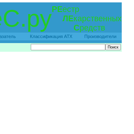
РЕ
естр
С.ру
ЛЕ
карственных
С
редств
азатель
Классификация АТХ
Производители