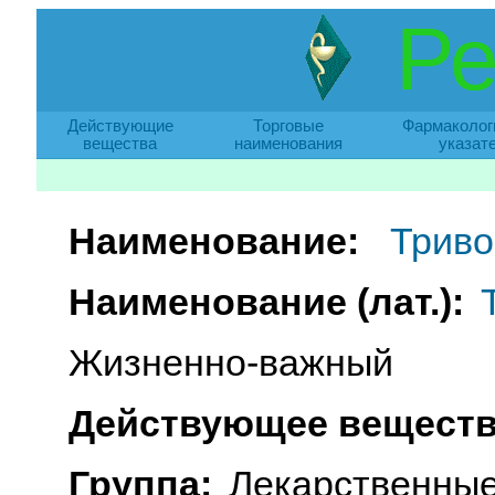
Ре
Действующие
Торговые
Фармаколог
вещества
наименования
указат
Наименование:
Триво
Наименование (лат.):
Жизненно-важный
Действующее веществ
Группа:
Лекарственные