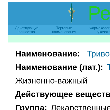
Ре
Действующие
Торговые
Фармаколог
вещества
наименования
указат
Наименование:
Триво
Наименование (лат.):
Жизненно-важный
Действующее веществ
Группа:
Лекарственные