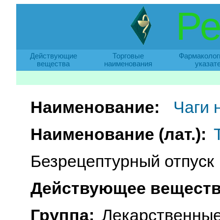
Ре
Действующие
Торговые
Фармаколог
вещества
наименования
указат
Наименование:
Чаги 
Наименование (лат.):
Безрецептурный отпуск
Действующее веществ
Группа:
Лекарственные