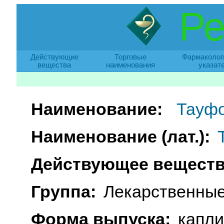
Ре
Действующие
Торговые
Фармаколог
вещества
наименования
указат
Наименование:
Тауф
Наименование (лат.):
Действующее веществ
Группа:
Лекарственные
Форма выпуска:
капли